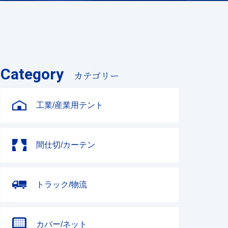
Category
カテゴリー
工業/産業用テント
間仕切/カーテン
トラック/物流
カバー/ネット