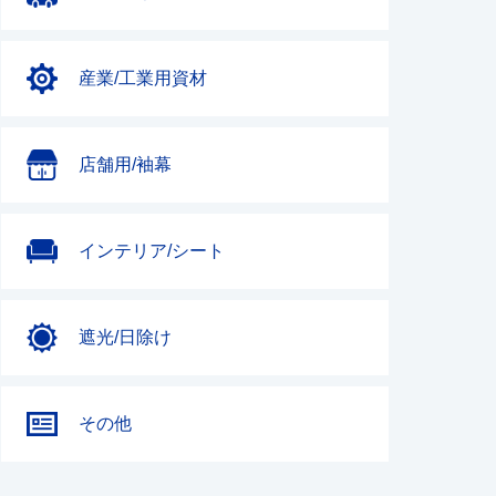
産業/工業用資材
店舗用/袖幕
インテリア/シート
遮光/日除け
その他