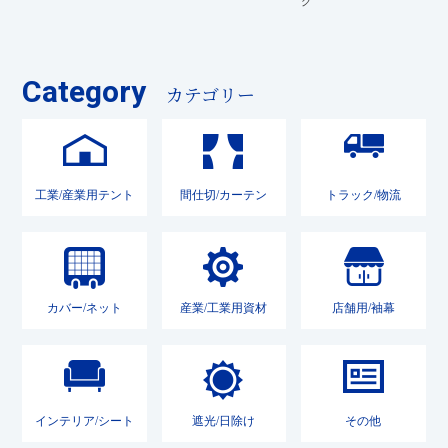
グ
Category
カテゴリー
工業/産業用テント
間仕切/カーテン
トラック/物流
カバー/ネット
産業/工業用資材
店舗用/袖幕
インテリア/シート
遮光/日除け
その他