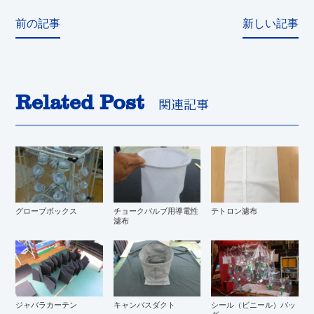
前の記事
新しい記事
Related Post
関連記事
グローブボックス
チョークバルブ用導電性
テトロン濾布
濾布
ジャバラカーテン
キャンバスダクト
シール（ビニール）バッ