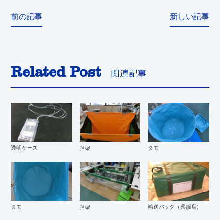
前の記事
新しい記事
Related Post
関連記事
透明ケース
担架
タモ
タモ
担架
輸送バック（呉服店）