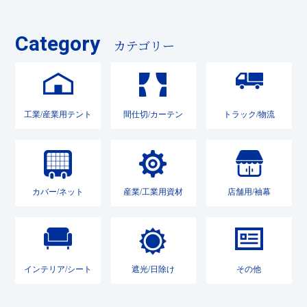
Category
カテゴリー
工業/産業用テント
間仕切/カーテン
トラック/物流
カバー/ネット
産業/工業用資材
店舗用/袖幕
インテリア/シート
遮光/日除け
その他