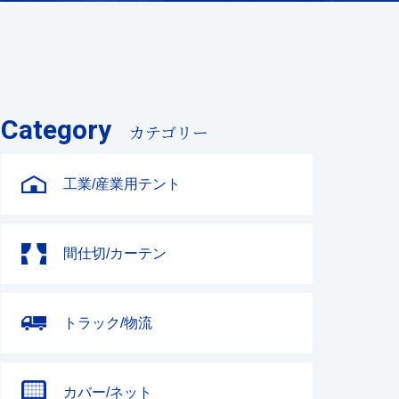
Category
カテゴリー
工業/産業用テント
間仕切/カーテン
トラック/物流
カバー/ネット