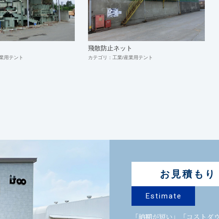
飛散防止ネット
産業用テント
カテゴリ：工業/産業用テント
お見積もり
Estimate
「納期が短い」「コストダ