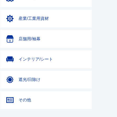
産業/工業用資材
店舗用/袖幕
インテリア/シート
遮光/日除け
その他