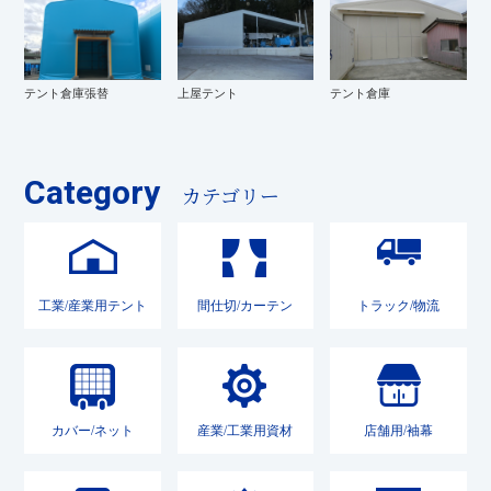
テント倉庫張替
上屋テント
テント倉庫
Category
カテゴリー
工業/産業用テント
間仕切/カーテン
トラック/物流
カバー/ネット
産業/工業用資材
店舗用/袖幕