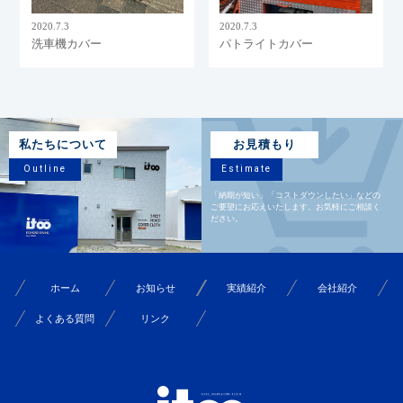
2020.7.3
2020.7.3
洗車機カバー
パトライトカバー
私たちについて
お見積もり
Outline
Estimate
「納期が短い」「コストダウンしたい」などの
ご要望にお応えいたします。お気軽にご相談く
ださい。
ホーム
お知らせ
実績紹介
会社紹介
よくある質問
リンク