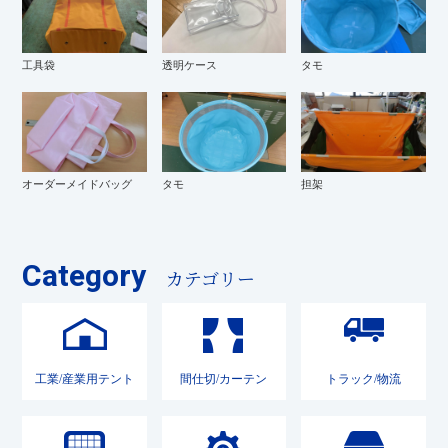
工具袋
透明ケース
タモ
オーダーメイドバッグ
タモ
担架
Category
カテゴリー
工業/産業用テント
間仕切/カーテン
トラック/物流