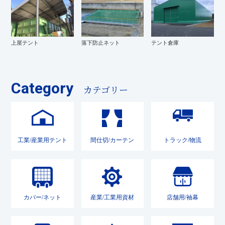
上屋テント
落下防止ネット
テント倉庫
Category
カテゴリー
工業/産業用テント
間仕切/カーテン
トラック/物流
カバー/ネット
産業/工業用資材
店舗用/袖幕